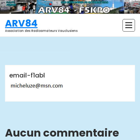
Aller
au
contenu
ARV84
Association des Radioamateurs Vauclusiens
ARV84
email-f1abl
Aucun commentaire