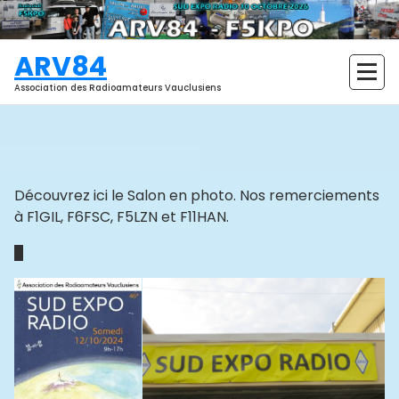
Aller
au
contenu
ARV84
Association des Radioamateurs Vauclusiens
Découvrez ici le Salon en photo. Nos remerciements
à F1GIL, F6FSC, F5LZN et F11HAN.