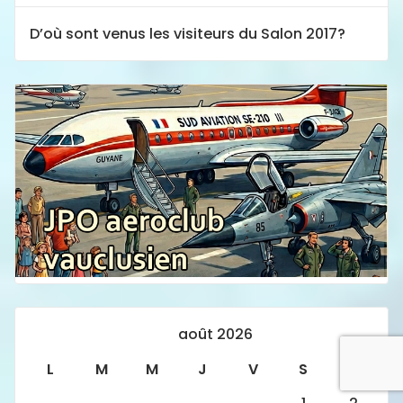
D’où sont venus les visiteurs du Salon 2017?
août 2026
L
M
M
J
V
S
D