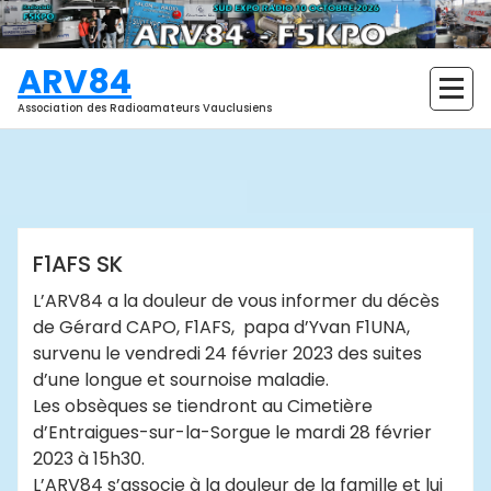
Aller
au
contenu
ARV84
Association des Radioamateurs Vauclusiens
ARV84
Actualités
F1AFS SK
L’ARV84 a la douleur de vous informer du décès
de Gérard CAPO, F1AFS, papa d’Yvan F1UNA,
survenu le vendredi 24 février 2023 des suites
d’une longue et sournoise maladie.
Les obsèques se tiendront au Cimetière
d’Entraigues-sur-la-Sorgue le mardi 28 février
2023 à 15h30.
L’ARV84 s’associe à la douleur de la famille et lui