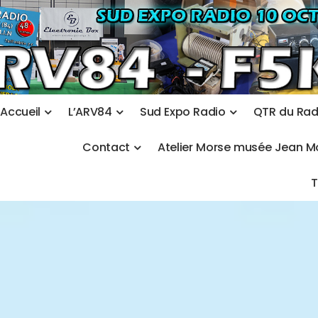
A
c
c
u
e
i
l
L
’
A
R
V
8
4
S
u
d
E
x
p
o
R
a
d
i
o
Q
T
R
d
u
R
a
C
o
n
t
a
c
t
A
t
e
l
i
e
r
M
o
r
s
e
m
u
s
é
e
J
e
a
n
M