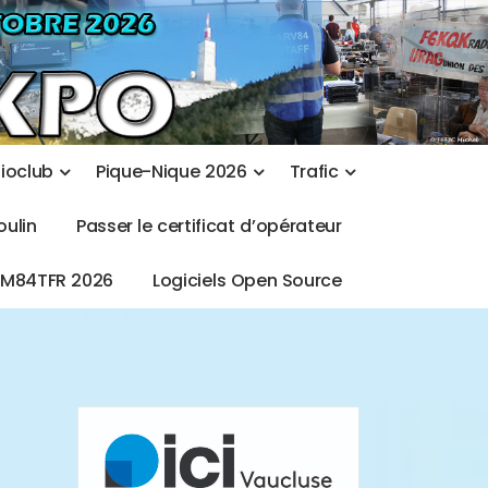
d
i
o
c
l
u
b
P
i
q
u
e
-
N
i
q
u
e
2
0
2
6
T
r
a
f
i
c
o
u
l
i
n
P
a
s
s
e
r
l
e
c
e
r
t
i
f
i
c
a
t
d
’
o
p
é
r
a
t
e
u
r
T
M
8
4
T
F
R
2
0
2
6
L
o
g
i
c
i
e
l
s
O
p
e
n
S
o
u
r
c
e