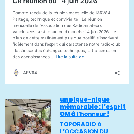
un pique-nique
mémorable : l’esprit
OM à
l’hon
neur
!
TOPORADIO A
L’OCCASION DU