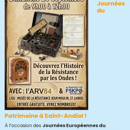
Journées
du
Patrimoine à Saint-Andiol !
À l’occasion des
Journées Européennes du