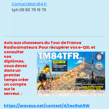
Contact@arv84.fr
tph 06 80 76 19 79
Avis aux chasseurs
du Tour de France
Radioamateurs :
Pour récupérer vos e-QSL et
consulter
vos
diplômes,
vous devez
dans un
premier
temps créer
un compte
sur le
serveur. :
https://waveus.net/contest/4/teo9sA9W