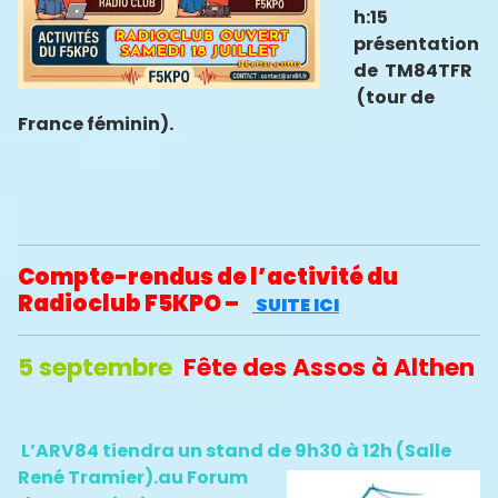
h:15
présentation
de TM84TFR
(tour de
France féminin).
Compte-rendus de l’activité du
Radioclub F5KPO –
SUITE ICI
5 septembre
Fête des Assos à Althen
L’ARV84 tiendra un stand de 9h30 à 12h (Salle
René Tramier).
au Forum