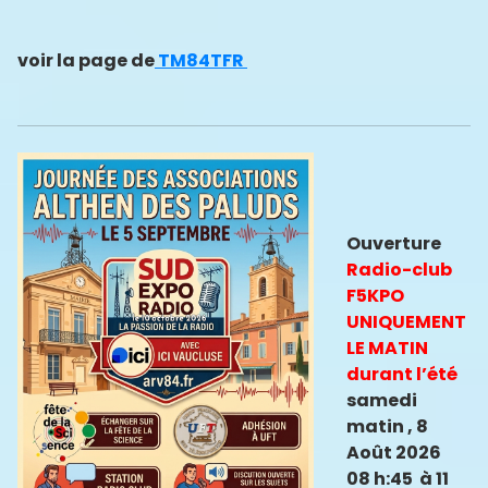
voir la page de
TM84TFR
Ouverture
Radio-club
F5KPO
UNIQUEMENT
LE MATIN
durant l’été
samedi
matin , 8
Août 2026
08 h:45 à 11