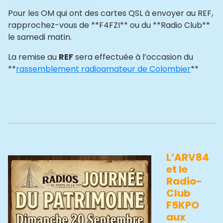
Pour les OM qui ont des cartes QSL à envoyer au REF,
rapprochez-vous de **F4FZI** ou du **Radio Club**
le samedi matin.
La remise au
REF
sera effectuée à l’occasion du
**
rassemblement radioamateur de Colombier
**
L’ARV84
et le
Radio-
Club
F5KPO
aux