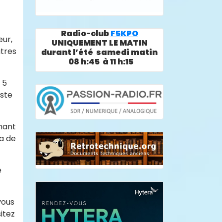
Radio-club
F5KPO
eur,
UNIQUEMENT LE MATIN
utres
durant l’été samedi matin
08 h:45 à 11 h:15
 5
iste
nant
ra de
e
vous
itez