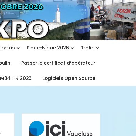
d
i
o
c
l
u
b
P
i
q
u
e
-
N
i
q
u
e
2
0
2
6
T
r
a
f
i
c
o
u
l
i
n
P
a
s
s
e
r
l
e
c
e
r
t
i
f
i
c
a
t
d
’
o
p
é
r
a
t
e
u
r
T
M
8
4
T
F
R
2
0
2
6
L
o
g
i
c
i
e
l
s
O
p
e
n
S
o
u
r
c
e
-