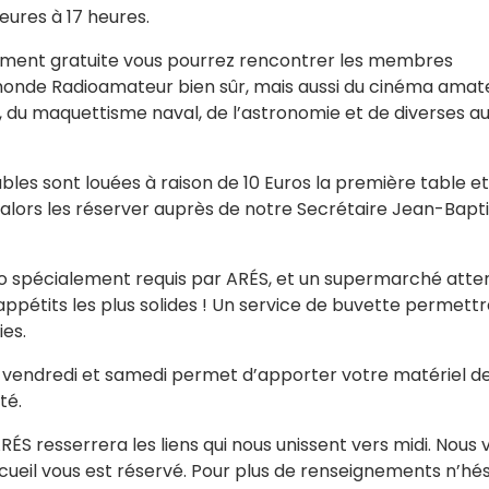
ures à 17 heures.
ement gratuite vous pourrez rencontrer les membres
monde Radioamateur bien sûr, mais aussi du cinéma amat
, du maquettisme naval, de l’astronomie et de diverses a
bles sont louées à raison de 10 Euros la première table et
t alors les réserver auprès de notre Secrétaire Jean-Bapt
olo spécialement requis par ARÉS, et un supermarché atte
appétits les plus solides ! Un service de buvette permett
ies.
les vendredi et samedi permet d’apporter votre matériel d
té.
ARÉS resserrera les liens qui nous unissent vers midi. Nous 
ccueil vous est réservé. Pour plus de renseignements n’hés