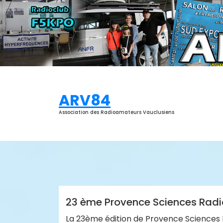
Aller
au
contenu
ARV84
Association des Radioamateurs Vauclusiens
ARV84
Actualités
23 ème Provence Sciences Radio 
La 23ème édition de Provence Sciences R