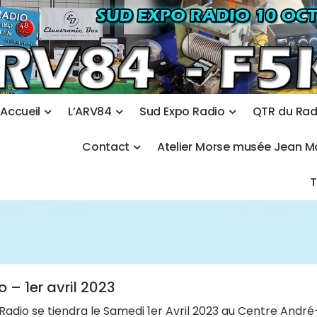
A
c
c
u
e
i
l
L
’
A
R
V
8
4
S
u
d
E
x
p
o
R
a
d
i
o
Q
T
R
d
u
R
a
C
o
n
t
a
c
t
A
t
e
l
i
e
r
M
o
r
s
e
m
u
s
é
e
J
e
a
n
M
– 1er avril 2023
adio se tiendra le Samedi 1er Avril 2023 au Centre André