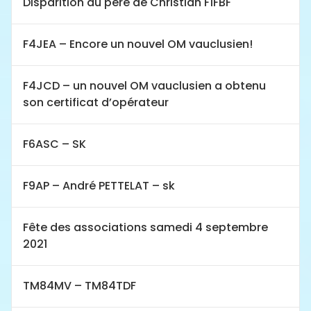
Disparition du père de Christian F1FBF
F4JEA – Encore un nouvel OM vauclusien!
F4JCD – un nouvel OM vauclusien a obtenu
son certificat d’opérateur
F6ASC – SK
F9AP – André PETTELAT – sk
Fête des associations samedi 4 septembre
2021
TM84MV – TM84TDF