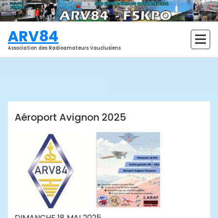
Aller
au
contenu
ARV84
Association des Radioamateurs Vauclusiens
Laurent
Évènements passés
Aéroport Avignon 2025
DIMANCHE 18 MAI 2025