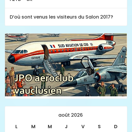
D’où sont venus les visiteurs du Salon 2017?
août 2026
L
M
M
J
V
S
D