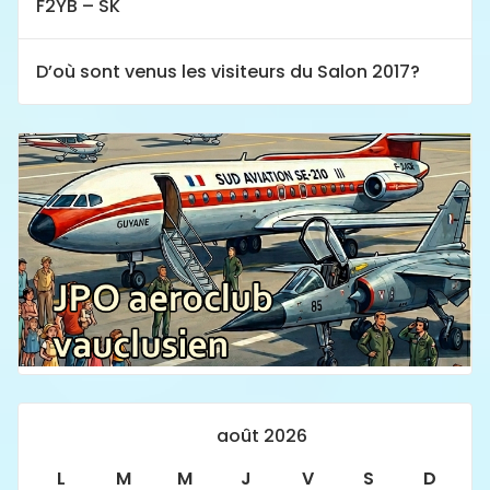
F2YB – SK
D’où sont venus les visiteurs du Salon 2017?
août 2026
L
M
M
J
V
S
D