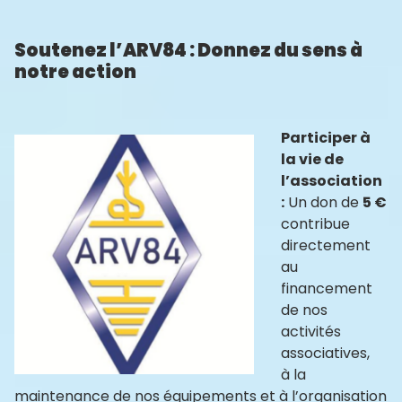
Soutenez l’ARV84 : Donnez du sens à
notre action
Participer à
la vie de
l’association
:
Un don de
5 €
contribue
directement
au
financement
de nos
activités
associatives,
à la
maintenance de nos équipements et à l’organisation