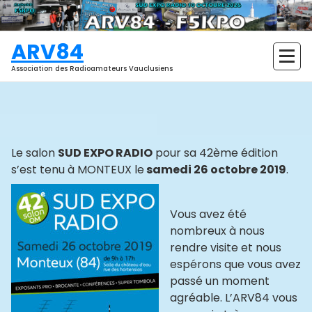
Aller
au
contenu
ARV84
Association des Radioamateurs Vauclusiens
Le salon
SUD EXPO RADIO
pour sa 42ème édition
s’est tenu à MONTEUX le
samedi 26 octobre 2019
.
Vous avez été
nombreux à nous
rendre visite et nous
espérons que vous avez
passé un moment
agréable. L’ARV84 vous