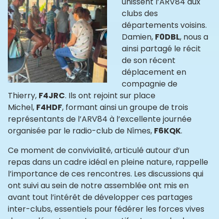
unissent l’ARV84 aux
clubs des
départements voisins.
Damien,
F0DBL
, nous a
ainsi partagé le récit
de son récent
déplacement en
compagnie de
Thierry,
F4JRC
. Ils ont rejoint sur place
Michel,
F4HDF
, formant ainsi un groupe de trois
représentants de l’ARV84 à l’excellente journée
organisée par le radio-club de Nîmes,
F6KQK
.
Ce moment de convivialité, articulé autour d’un
repas dans un cadre idéal en pleine nature, rappelle
l’importance de ces rencontres. Les discussions qui
ont suivi au sein de notre assemblée ont mis en
avant tout l’intérêt de développer ces partages
inter-clubs, essentiels pour fédérer les forces vives