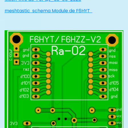
meshtastic schema Module de F6HYT