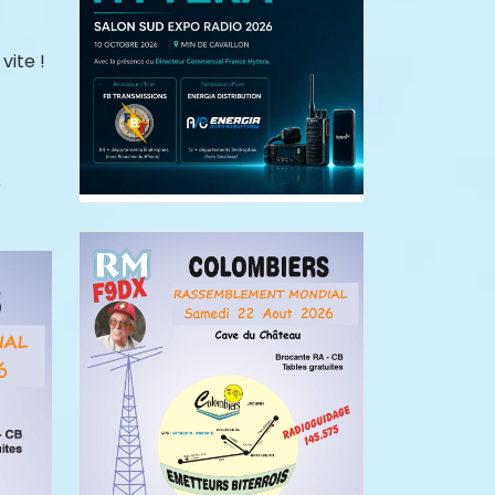
vite !
s