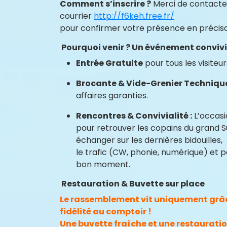
Comment s’inscrire ?
Merci de contacte
courrier
http://f6keh.free.fr/
pour confirmer votre présence en précis
Pourquoi venir ? Un événement convivi
Entrée Gratuite
pour tous les visiteur
Brocante & Vide-Grenier Technique
affaires garanties.
Rencontres & Convivialité :
L’occasi
pour retrouver les copains du grand S
échanger sur les dernières bidouilles,
le trafic (CW, phonie, numérique) et 
bon moment.
Restauration & Buvette sur place
Le rassemblement vit uniquement grâc
fidélité au comptoir !
Une buvette fraîche et une restaurati