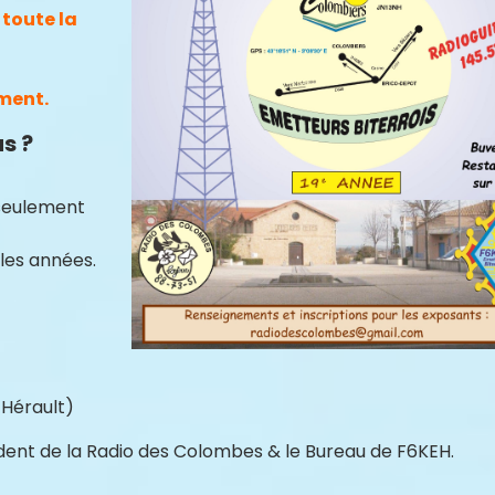
 toute la
ment.
s ?
seulement
 les années.
Hérault)
dent de la Radio des Colombes & le Bureau de F6KEH.