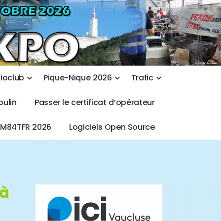
d
i
o
c
l
u
b
P
i
q
u
e
-
N
i
q
u
e
2
0
2
6
T
r
a
f
i
c
o
u
l
i
n
P
a
s
s
e
r
l
e
c
e
r
t
i
f
i
c
a
t
d
’
o
p
é
r
a
t
e
u
r
T
M
8
4
T
F
R
2
0
2
6
L
o
g
i
c
i
e
l
s
O
p
e
n
S
o
u
r
c
e
 à