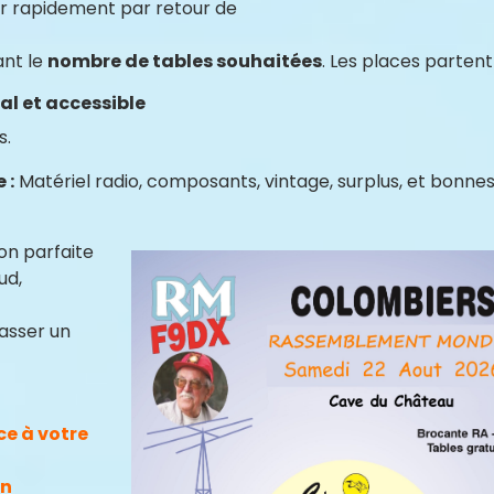
r rapidement par retour de
ant le
nombre de tables souhaitées
. Les places partent 
al et accessible
s.
 :
Matériel radio, composants, vintage, surplus, et bonne
on parfaite
ud,
passer un
e à votre
on