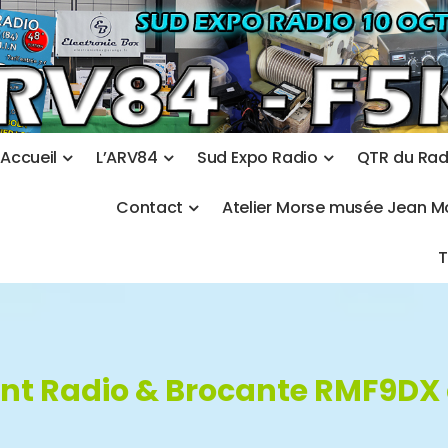
A
c
c
u
e
i
l
L
’
A
R
V
8
4
S
u
d
E
x
p
o
R
a
d
i
o
Q
T
R
d
u
R
a
C
o
n
t
a
c
t
A
t
e
l
i
e
r
M
o
r
s
e
m
u
s
é
e
J
e
a
n
M
t Radio & Brocante RMF9DX