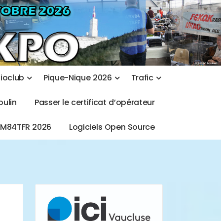
d
i
o
c
l
u
b
P
i
q
u
e
-
N
i
q
u
e
2
0
2
6
T
r
a
f
i
c
o
u
l
i
n
P
a
s
s
e
r
l
e
c
e
r
t
i
f
i
c
a
t
d
’
o
p
é
r
a
t
e
u
r
T
M
8
4
T
F
R
2
0
2
6
L
o
g
i
c
i
e
l
s
O
p
e
n
S
o
u
r
c
e