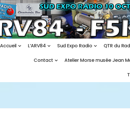
A
c
c
u
e
i
l
L
’
A
R
V
8
4
S
u
d
E
x
p
o
R
a
d
i
o
Q
T
R
d
u
R
a
C
o
n
t
a
c
t
A
t
e
l
i
e
r
M
o
r
s
e
m
u
s
é
e
J
e
a
n
M