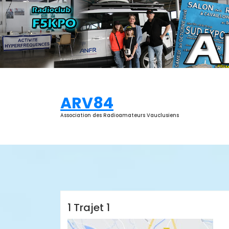
Aller
au
contenu
ARV84
Association des Radioamateurs Vauclusiens
ARV84
1 Trajet 1