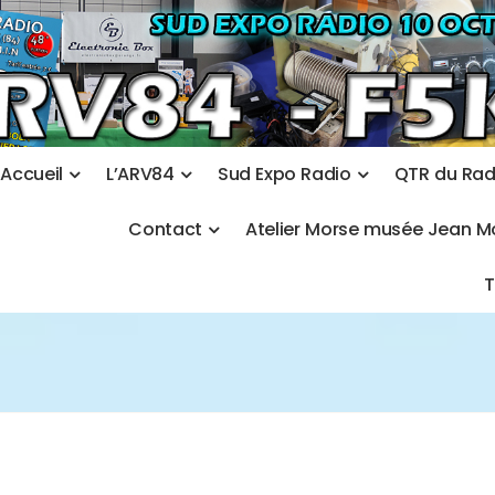
A
c
c
u
e
i
l
L
’
A
R
V
8
4
S
u
d
E
x
p
o
R
a
d
i
o
Q
T
R
d
u
R
a
C
o
n
t
a
c
t
A
t
e
l
i
e
r
M
o
r
s
e
m
u
s
é
e
J
e
a
n
M