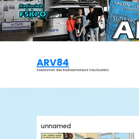
Aller
au
contenu
ARV84
Association des Radioamateurs Vauclusiens
Thierry Luban
unnamed