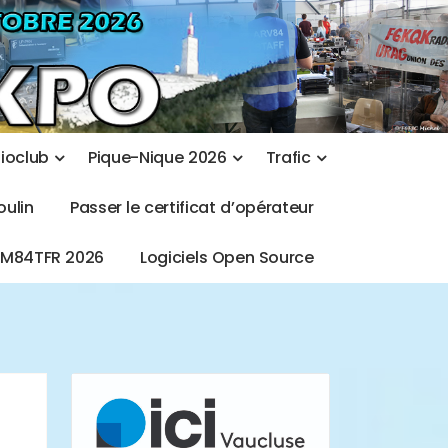
d
i
o
c
l
u
b
P
i
q
u
e
-
N
i
q
u
e
2
0
2
6
T
r
a
f
i
c
o
u
l
i
n
P
a
s
s
e
r
l
e
c
e
r
t
i
f
i
c
a
t
d
’
o
p
é
r
a
t
e
u
r
T
M
8
4
T
F
R
2
0
2
6
L
o
g
i
c
i
e
l
s
O
p
e
n
S
o
u
r
c
e