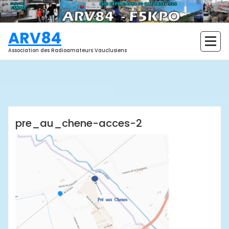
Aller
au
contenu
ARV84
Association des Radioamateurs Vauclusiens
ARV84
pre_au_chene-acces-2