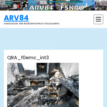
Aller
au
contenu
ARV84
Association des Radioamateurs Vauclusiens
ARV84
QRA_f0emc_int3