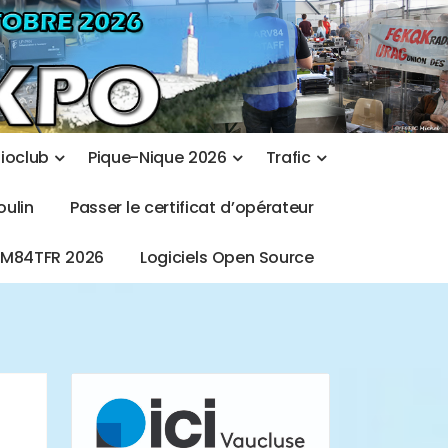
d
i
o
c
l
u
b
P
i
q
u
e
-
N
i
q
u
e
2
0
2
6
T
r
a
f
i
c
o
u
l
i
n
P
a
s
s
e
r
l
e
c
e
r
t
i
f
i
c
a
t
d
’
o
p
é
r
a
t
e
u
r
T
M
8
4
T
F
R
2
0
2
6
L
o
g
i
c
i
e
l
s
O
p
e
n
S
o
u
r
c
e