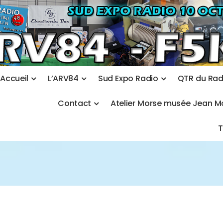
A
c
c
u
e
i
l
L
’
A
R
V
8
4
S
u
d
E
x
p
o
R
a
d
i
o
Q
T
R
d
u
R
a
C
o
n
t
a
c
t
A
t
e
l
i
e
r
M
o
r
s
e
m
u
s
é
e
J
e
a
n
M