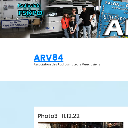
Aller
au
contenu
ARV84
Association des Radioamateurs Vauclusiens
ARV84
Photo3-11.12.22