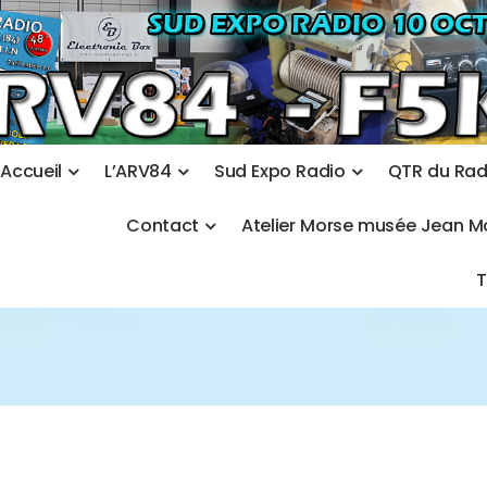
A
c
c
u
e
i
l
L
’
A
R
V
8
4
S
u
d
E
x
p
o
R
a
d
i
o
Q
T
R
d
u
R
a
C
o
n
t
a
c
t
A
t
e
l
i
e
r
M
o
r
s
e
m
u
s
é
e
J
e
a
n
M