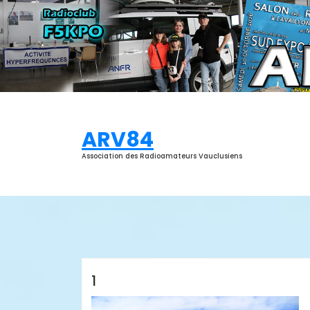
Aller
au
contenu
ARV84
Association des Radioamateurs Vauclusiens
ARV84
1