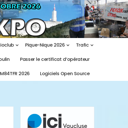
d
i
o
c
l
u
b
P
i
q
u
e
-
N
i
q
u
e
2
0
2
6
T
r
a
f
i
c
o
u
l
i
n
P
a
s
s
e
r
l
e
c
e
r
t
i
f
i
c
a
t
d
’
o
p
é
r
a
t
e
u
r
T
M
8
4
T
F
R
2
0
2
6
L
o
g
i
c
i
e
l
s
O
p
e
n
S
o
u
r
c
e