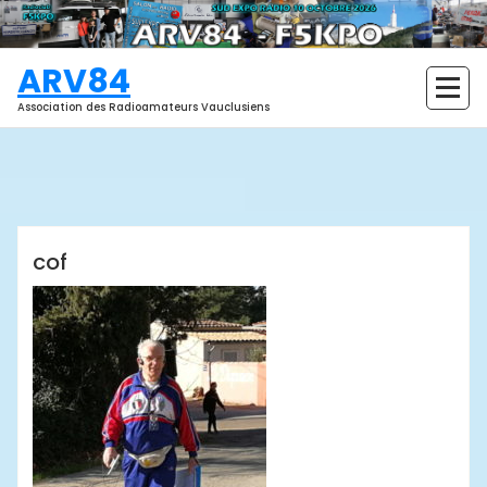
Aller
au
contenu
ARV84
Association des Radioamateurs Vauclusiens
ARV84
cof