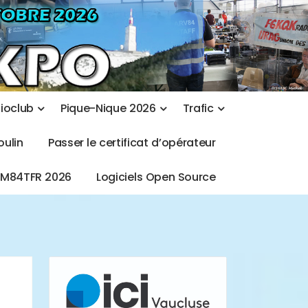
d
i
o
c
l
u
b
P
i
q
u
e
-
N
i
q
u
e
2
0
2
6
T
r
a
f
i
c
o
u
l
i
n
P
a
s
s
e
r
l
e
c
e
r
t
i
f
i
c
a
t
d
’
o
p
é
r
a
t
e
u
r
T
M
8
4
T
F
R
2
0
2
6
L
o
g
i
c
i
e
l
s
O
p
e
n
S
o
u
r
c
e