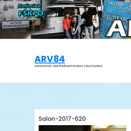
Aller
au
contenu
ARV84
Association des Radioamateurs Vauclusiens
ARV84
Salon-2017-620