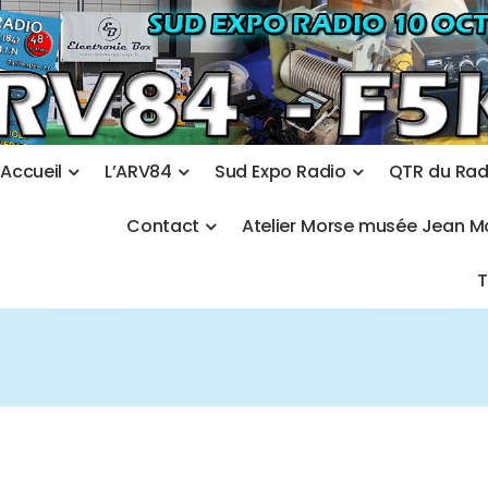
A
c
c
u
e
i
l
L
’
A
R
V
8
4
S
u
d
E
x
p
o
R
a
d
i
o
Q
T
R
d
u
R
a
C
o
n
t
a
c
t
A
t
e
l
i
e
r
M
o
r
s
e
m
u
s
é
e
J
e
a
n
M