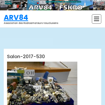
Aller
au
contenu
ARV84
Association des Radioamateurs Vauclusiens
ARV84
Salon-2017-530