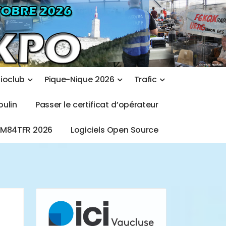
d
i
o
c
l
u
b
P
i
q
u
e
-
N
i
q
u
e
2
0
2
6
T
r
a
f
i
c
o
u
l
i
n
P
a
s
s
e
r
l
e
c
e
r
t
i
f
i
c
a
t
d
’
o
p
é
r
a
t
e
u
r
T
M
8
4
T
F
R
2
0
2
6
L
o
g
i
c
i
e
l
s
O
p
e
n
S
o
u
r
c
e