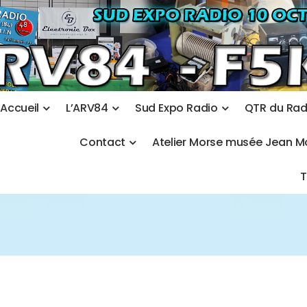
A
c
c
u
e
i
l
L
’
A
R
V
8
4
S
u
d
E
x
p
o
R
a
d
i
o
Q
T
R
d
u
R
a
C
o
n
t
a
c
t
A
t
e
l
i
e
r
M
o
r
s
e
m
u
s
é
e
J
e
a
n
M