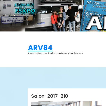
Aller
au
contenu
ARV84
Association des Radioamateurs Vauclusiens
ARV84
Salon-2017-210