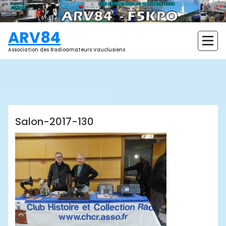
Aller
au
contenu
ARV84
Association des Radioamateurs Vauclusiens
ARV84
Salon-2017-130