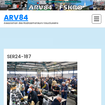
Aller
au
contenu
ARV84
Association des Radioamateurs Vauclusiens
ARV84
SER24-187