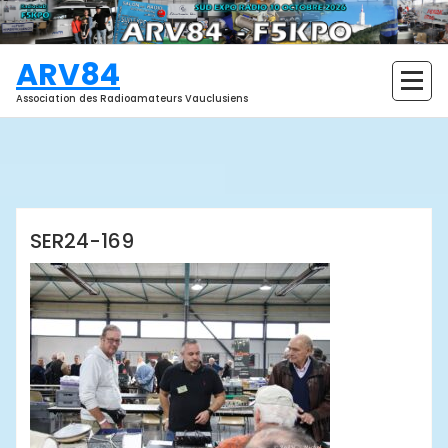
Aller
au
contenu
ARV84
Association des Radioamateurs Vauclusiens
ARV84
SER24-169