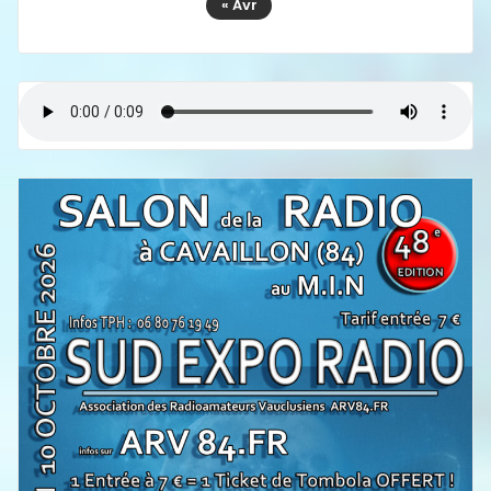
« Avr