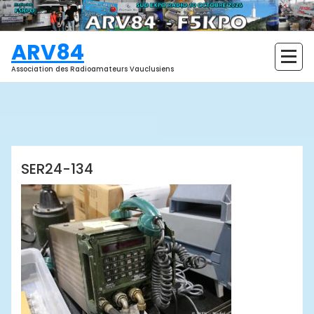
Aller
au
contenu
ARV84
Association des Radioamateurs Vauclusiens
ARV84
SER24-134