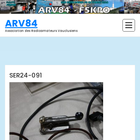
Aller
au
contenu
ARV84
Association des Radioamateurs Vauclusiens
ARV84
SER24-091