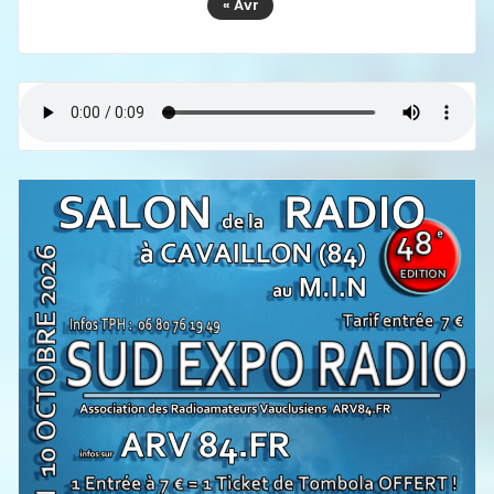
« Avr