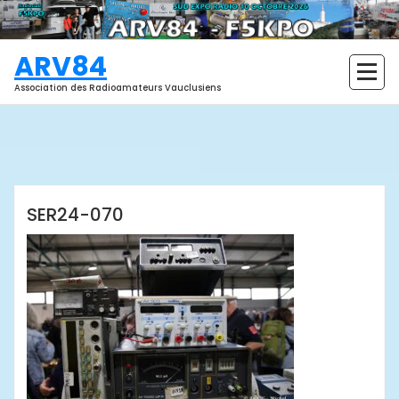
Aller
au
contenu
ARV84
Association des Radioamateurs Vauclusiens
ARV84
SER24-070