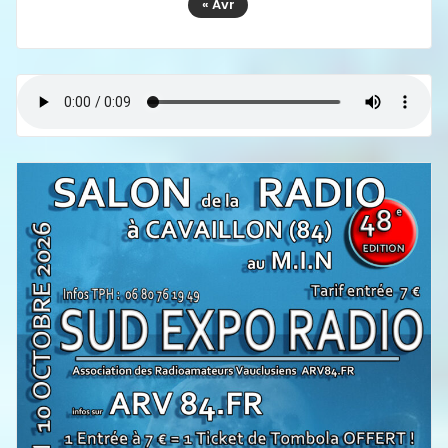
« Avr