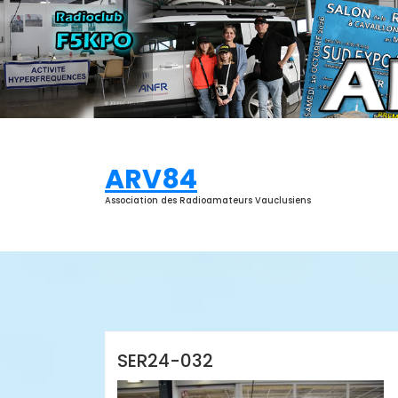
Aller
au
contenu
ARV84
Association des Radioamateurs Vauclusiens
ARV84
SER24-032