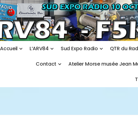
A
c
c
u
e
i
l
L
’
A
R
V
8
4
S
u
d
E
x
p
o
R
a
d
i
o
Q
T
R
d
u
R
a
C
o
n
t
a
c
t
A
t
e
l
i
e
r
M
o
r
s
e
m
u
s
é
e
J
e
a
n
M