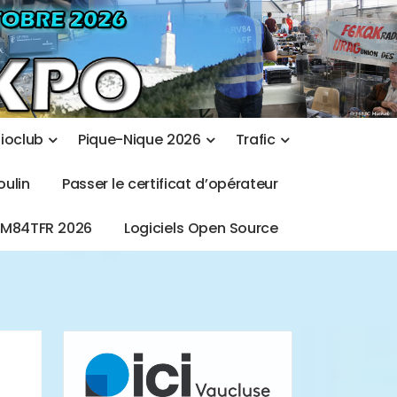
d
i
o
c
l
u
b
P
i
q
u
e
-
N
i
q
u
e
2
0
2
6
T
r
a
f
i
c
o
u
l
i
n
P
a
s
s
e
r
l
e
c
e
r
t
i
f
i
c
a
t
d
’
o
p
é
r
a
t
e
u
r
T
M
8
4
T
F
R
2
0
2
6
L
o
g
i
c
i
e
l
s
O
p
e
n
S
o
u
r
c
e