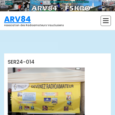
Aller
au
contenu
ARV84
Association des Radioamateurs Vauclusiens
ARV84
SER24-014