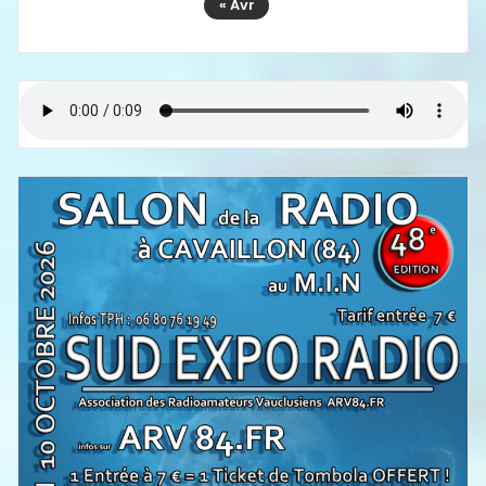
« Avr