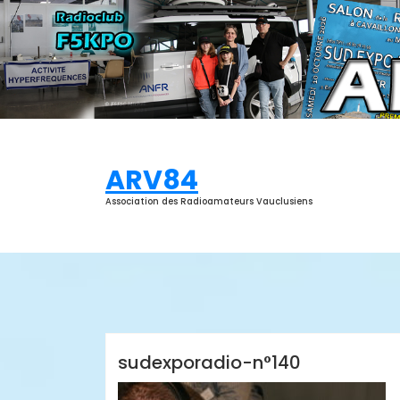
Aller
au
contenu
ARV84
Association des Radioamateurs Vauclusiens
ARV84
sudexporadio-n°140