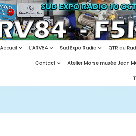
A
c
c
u
e
i
l
L
’
A
R
V
8
4
S
u
d
E
x
p
o
R
a
d
i
o
Q
T
R
d
u
R
a
C
o
n
t
a
c
t
A
t
e
l
i
e
r
M
o
r
s
e
m
u
s
é
e
J
e
a
n
M