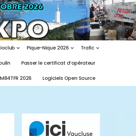
d
i
o
c
l
u
b
P
i
q
u
e
-
N
i
q
u
e
2
0
2
6
T
r
a
f
i
c
o
u
l
i
n
P
a
s
s
e
r
l
e
c
e
r
t
i
f
i
c
a
t
d
’
o
p
é
r
a
t
e
u
r
T
M
8
4
T
F
R
2
0
2
6
L
o
g
i
c
i
e
l
s
O
p
e
n
S
o
u
r
c
e