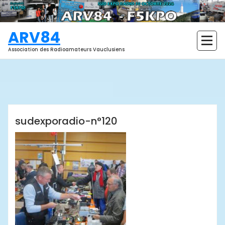
Aller
au
contenu
ARV84
Association des Radioamateurs Vauclusiens
ARV84
sudexporadio-n°120