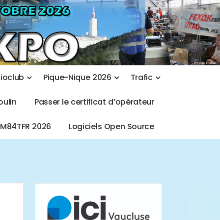
d
i
o
c
l
u
b
P
i
q
u
e
-
N
i
q
u
e
2
0
2
6
T
r
a
f
i
c
o
u
l
i
n
P
a
s
s
e
r
l
e
c
e
r
t
i
f
i
c
a
t
d
’
o
p
é
r
a
t
e
u
r
T
M
8
4
T
F
R
2
0
2
6
L
o
g
i
c
i
e
l
s
O
p
e
n
S
o
u
r
c
e