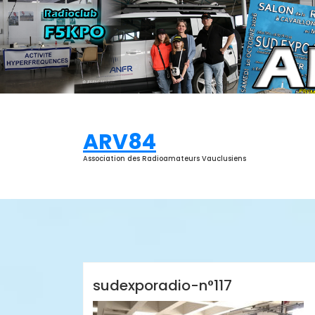
Aller
au
contenu
ARV84
Association des Radioamateurs Vauclusiens
ARV84
sudexporadio-n°117