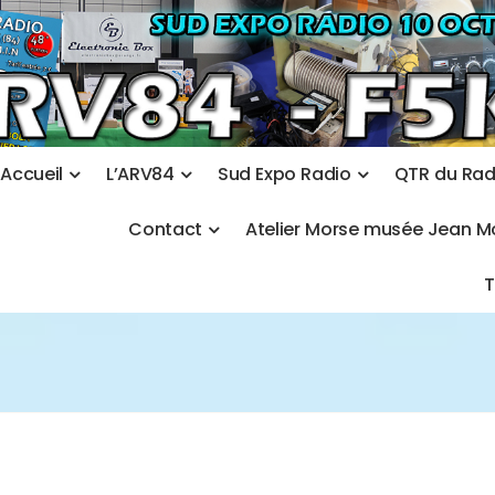
A
c
c
u
e
i
l
L
’
A
R
V
8
4
S
u
d
E
x
p
o
R
a
d
i
o
Q
T
R
d
u
R
a
C
o
n
t
a
c
t
A
t
e
l
i
e
r
M
o
r
s
e
m
u
s
é
e
J
e
a
n
M