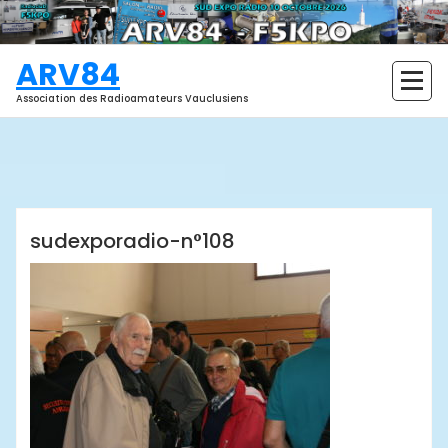
Aller
au
contenu
ARV84
Association des Radioamateurs Vauclusiens
ARV84
sudexporadio-n°108