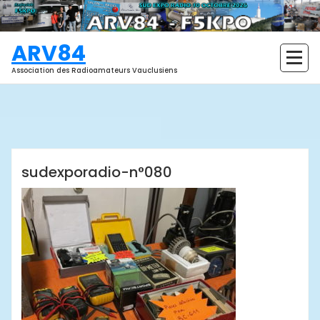
Aller
au
contenu
ARV84
Association des Radioamateurs Vauclusiens
ARV84
sudexporadio-n°080