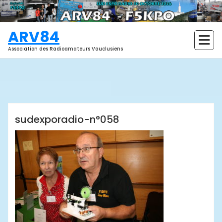
Aller
au
contenu
ARV84
Association des Radioamateurs Vauclusiens
ARV84
sudexporadio-n°058