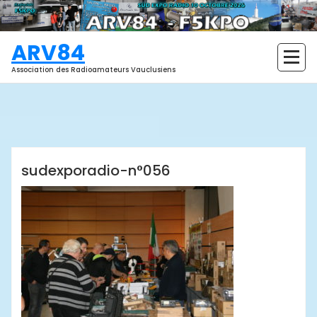
Aller
au
contenu
ARV84
Association des Radioamateurs Vauclusiens
ARV84
sudexporadio-n°056