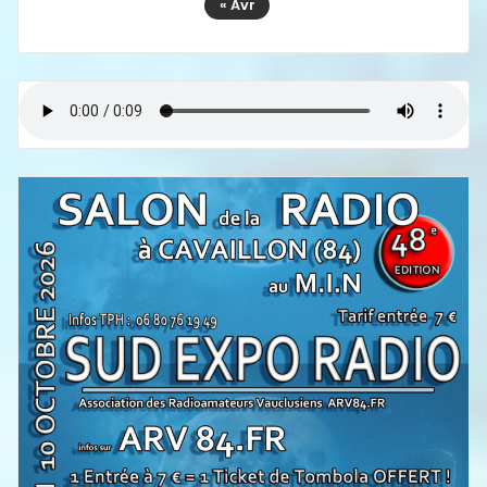
« Avr