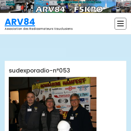
Aller
au
contenu
ARV84
Association des Radioamateurs Vauclusiens
ARV84
sudexporadio-n°053