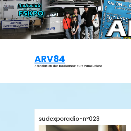
Aller
au
contenu
ARV84
Association des Radioamateurs Vauclusiens
ARV84
sudexporadio-n°023