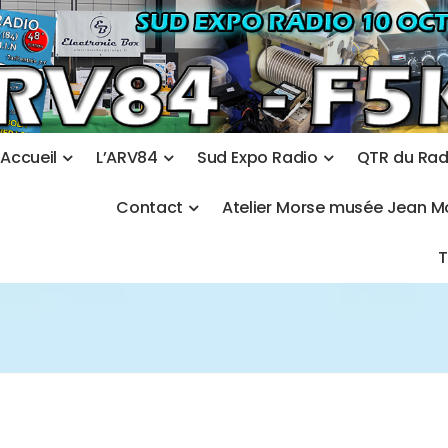
A
c
c
u
e
i
l
L
’
A
R
V
8
4
S
u
d
E
x
p
o
R
a
d
i
o
Q
T
R
d
u
R
a
C
o
n
t
a
c
t
A
t
e
l
i
e
r
M
o
r
s
e
m
u
s
é
e
J
e
a
n
M