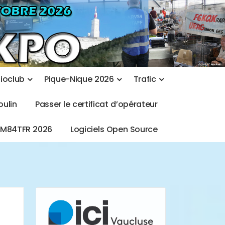
d
i
o
c
l
u
b
P
i
q
u
e
-
N
i
q
u
e
2
0
2
6
T
r
a
f
i
c
o
u
l
i
n
P
a
s
s
e
r
l
e
c
e
r
t
i
f
i
c
a
t
d
’
o
p
é
r
a
t
e
u
r
T
M
8
4
T
F
R
2
0
2
6
L
o
g
i
c
i
e
l
s
O
p
e
n
S
o
u
r
c
e