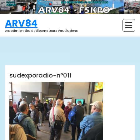
Aller
au
contenu
ARV84
Association des Radioamateurs Vauclusiens
ARV84
sudexporadio-n°011