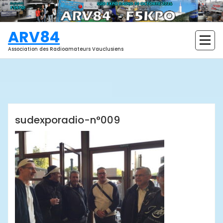
Aller
au
contenu
ARV84
Association des Radioamateurs Vauclusiens
ARV84
sudexporadio-n°009