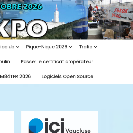
d
i
o
c
l
u
b
P
i
q
u
e
-
N
i
q
u
e
2
0
2
6
T
r
a
f
i
c
o
u
l
i
n
P
a
s
s
e
r
l
e
c
e
r
t
i
f
i
c
a
t
d
’
o
p
é
r
a
t
e
u
r
T
M
8
4
T
F
R
2
0
2
6
L
o
g
i
c
i
e
l
s
O
p
e
n
S
o
u
r
c
e