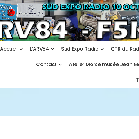
A
c
c
u
e
i
l
L
’
A
R
V
8
4
S
u
d
E
x
p
o
R
a
d
i
o
Q
T
R
d
u
R
a
C
o
n
t
a
c
t
A
t
e
l
i
e
r
M
o
r
s
e
m
u
s
é
e
J
e
a
n
M