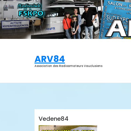
Aller
au
contenu
ARV84
Association des Radioamateurs Vauclusiens
ARV84
Vedene84