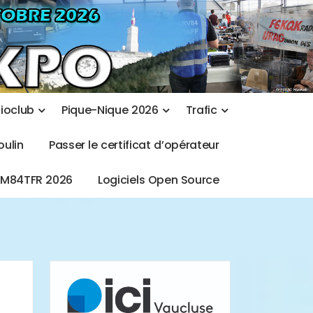
d
i
o
c
l
u
b
P
i
q
u
e
-
N
i
q
u
e
2
0
2
6
T
r
a
f
i
c
o
u
l
i
n
P
a
s
s
e
r
l
e
c
e
r
t
i
f
i
c
a
t
d
’
o
p
é
r
a
t
e
u
r
T
M
8
4
T
F
R
2
0
2
6
L
o
g
i
c
i
e
l
s
O
p
e
n
S
o
u
r
c
e