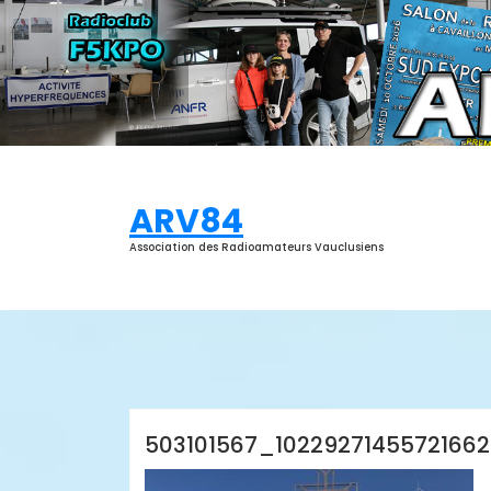
Aller
au
contenu
ARV84
Association des Radioamateurs Vauclusiens
Thierry Luban
503101567_10229271455721662