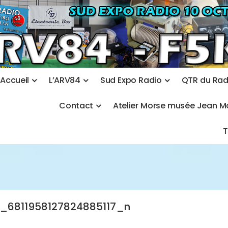
A
c
c
u
e
i
l
L
’
A
R
V
8
4
S
u
d
E
x
p
o
R
a
d
i
o
Q
T
R
d
u
R
a
C
o
n
t
a
c
t
A
t
e
l
i
e
r
M
o
r
s
e
m
u
s
é
e
J
e
a
n
M
_6811958127824885117_n