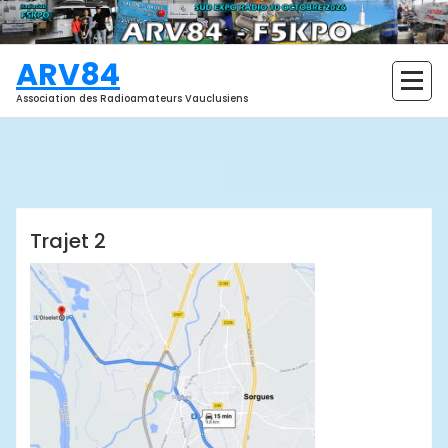
Aller
au
contenu
ARV84
Association des Radioamateurs Vauclusiens
ARV84
Trajet 2