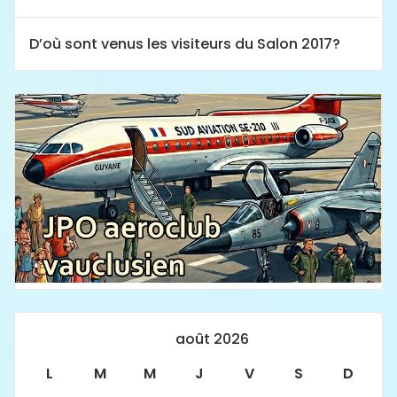
D’où sont venus les visiteurs du Salon 2017?
août 2026
L
M
M
J
V
S
D