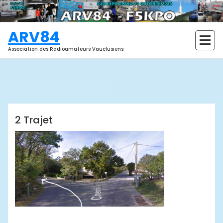
Aller
au
contenu
ARV84
Association des Radioamateurs Vauclusiens
ARV84
2 Trajet