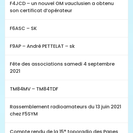
F4JCD – un nouvel OM vauclusien a obtenu
son certificat d’opérateur
F6ASC – SK
F9AP – André PETTELAT – sk
Fête des associations samedi 4 septembre
2021
TM84MV – TM84TDF
Rassemblement radioamateurs du 13 juin 2021
chez F5SYM
Compte rendu de la 15° toporadio des Papes